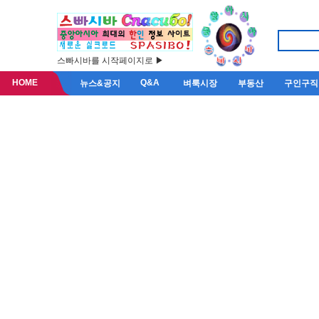
스빠시바를 시작페이지로 ▶
HOME
Q&A
뉴스&공지
벼룩시장
부동산
구인구직