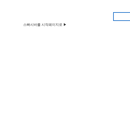
스빠시바를 시작페이지로 ▶
HOME
Q&A
뉴스&공지
벼룩시장
부동산
구인구직