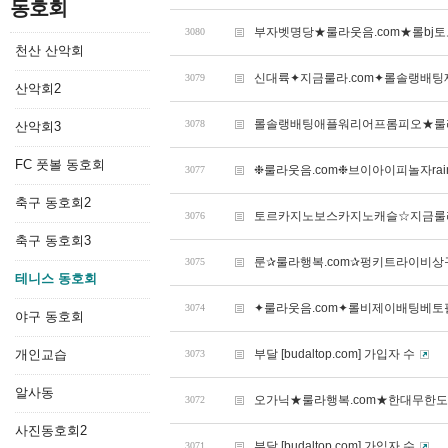
동호회
부자벳명당★룰라웃음.com★롤bj
3080
천산 산악회
신대륙✦지금룰라.com✦롤솔랭배
3079
산악회2
롤솔랭배팅애플워리어프롬피오★룰라
3078
산악회3
FC 풋볼 동호회
❉룰라웃음.com❉브이아이피놀자ra
3077
축구 동호회2
토르카지노보스카지노캐슬☆지금룰라
3076
축구 동호회3
룬✰룰라행복.com✰펑키트라이비
3075
테니스 동호회
✦룰라웃음.com✦롤비제이배팅베
3074
야구 동호회
개인교습
부달 [budaltop.com] 가입자 수
3073
알사동
오가닉★룰라행복.com★한대무한
3072
사진동호회2
부달 [budaltop.com] 가입자 수
3071