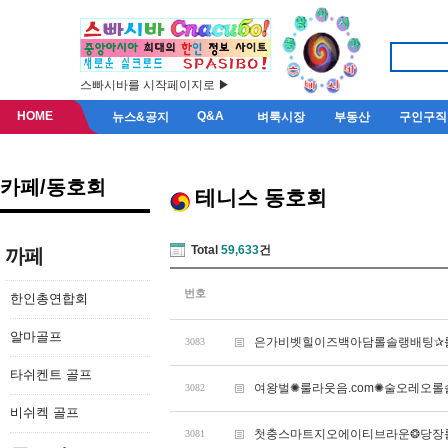
스빠시바를 시작페이지로 ▶
HOME
Q&A
뉴스&공지
벼룩시장
부동산
구인구직
카페/동호회
테니스 동호회
Total
59,633
건
까페
번호
한인총연합회
알마골프
은가비벳힐이즈백아담롤솔랭배팅✰룰
3083
타쉬켄트 골프
여왕벌✺룰라웃음.com✺술오레오
3082
비쉬켁 골프
첫충스마트지오에이티브라운❂당장룰
3081