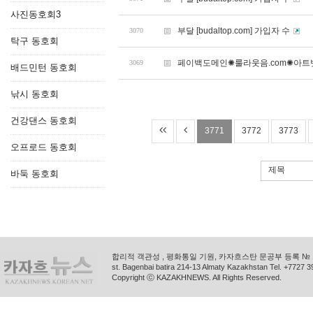
사진동호회3
부달 [budaltop.com] 가입자 수
3070
탁구 동호회
페이백도메인✺룰라웃음.com✺아트
3069
배드민턴 동호회
낚시 동호회
건강댄스 동호회
3771
3772
3773
오프로드 동호회
제목
바둑 동호회
합리적 객관성 , 평화통일 기원, 카자흐스탄 문공부 등록 № 11
st. Bagenbai batira 214-13 Almaty Kazakhstan Tel. +772
Copyright ⓒ KAZAKHNEWS. All Rights Reserved.