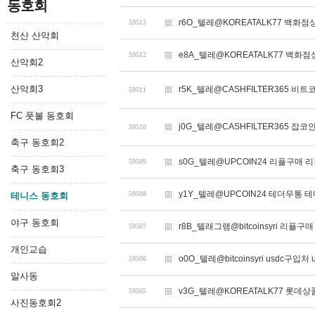
동호회
r6O_텔레@KOREATALK77 백화
59513
천산 산악회
e8A_텔레@KOREATALK77 백화
59512
산악회2
산악회3
r5K_텔레@CASHFILTER365 비
59511
FC 풋볼 동호회
j0G_텔레@CASHFILTER365 잡코
59510
축구 동호회2
s0G_텔레@UPCOIN24 리플구매 
59509
축구 동호회3
y1Y_텔레@UPCOIN24 테더무통 
59508
테니스 동호회
야구 동호회
r8B_텔래그램@bitcoinsyri 리플
59507
개인교습
o0O_텔레@bitcoinsyri usdc구입처
59506
알사동
v3G_텔레@KOREATALK77 롯데상
59505
사진동호회2