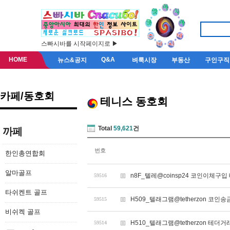
스빠시바를 시작페이지로 ▶
HOME
Q&A
뉴스&공지
벼룩시장
부동산
구인구직
카페/동호회
테니스 동호회
Total
59,621
건
까페
번호
한인총연합회
알마골프
n8F_텔레@coinsp24 코인이체구
59516
타쉬켄트 골프
H509_텔래그램@tetherzon 코
59515
비쉬켁 골프
H510_텔래그램@tetherzon 테
59514