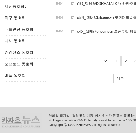
i1O_텔레@KOREATALK77 카카오
59504
사진동호회3
탁구 동호회
q5N_텔래@bitcoinsyri 코인대리송
59503
배드민턴 동호회
c4X_텔래@bitcoinsyri 트론구입
59502
낚시 동호회
건강댄스 동호회
1
2
오프로드 동호회
바둑 동호회
제목
합리적 객관성 , 평화통일 기원, 카자흐스탄 문공부 등록 № 11
st. Bagenbai batira 214-13 Almaty Kazakhstan Tel. +772
Copyright ⓒ KAZAKHNEWS. All Rights Reserved.