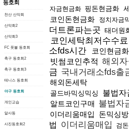
동호회
핑돈현금화
자금현금화
천산 산악회
코인돈현금화
정치자금
산악회2
더트론파는곳
태더원
산악회3
코인세탁최저수수료
FC 풋볼 동호회
소fds시간
코인현금화
축구 동호회2
해외자
빗썸코인추적
축구 동호회3
금
국내거래소fds
테니스 동호회
해외돈세탁
불법자
야구 동호회
골드바믹싱믹싱
불법자
알트코인구매
개인교습
이더리움매입
돈믹싱방
알사동
이더리움매입
법
사진동호회2
검돈