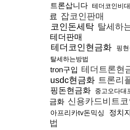
트론삽니다
테더코인비
잡코인판매
료
코인돈세탁
탈세하
테더판매
테더코인현금화
핑현
탈세하는방법
테더트론현
tron구입
usdc현금화
트론리
핑돈현금화
중고오다대
신용카드비트코
금화
정치
아프리카tv돈믹싱
법