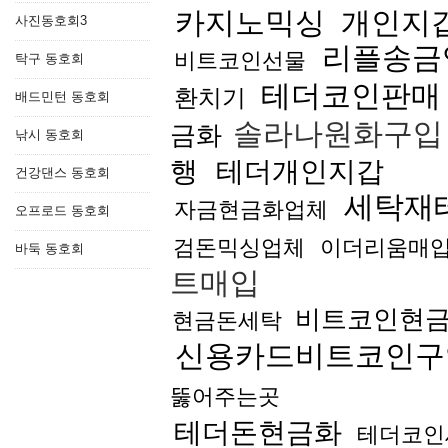
카지노믹싱
개인지
사진동호회3
리플송금
비트코인선물
탁구 동호회
테더코인판매
환치기
배드민턴 동호회
솔라나원화구
금화
낚시 동호회
행
테더개인지갑
건강댄스 동호회
세탁재
자금현금화업체
오프로드 동호회
검돈믹싱업체
이더리움매
바둑 동호회
트매입
비트코인현
현금돈세탁
신용카드비트코인구
뚫어주는곳
테더돈현금화
테더코인