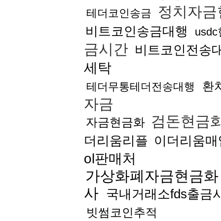
정치자금
테더코인송금
비트코인송금대행
usd
금시간
비트코인전송
세탁
환
테더무통테더전송대행
자금
검돈현금
자금현금화
더리움리플
이더리움매
ol판매처
가상화폐자금현금화
사
국내거래소fds출금
빗썸코인추적