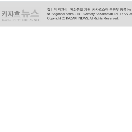
합리적 객관성 , 평화통일 기원, 카자흐스탄 문공부 등록 № 11
st. Bagenbai batira 214-13 Almaty Kazakhstan Tel. +772
Copyright ⓒ KAZAKHNEWS. All Rights Reserved.