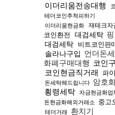
이더리움전송대행
테더코인추척피하기
재테크자
이더리움현금화
핑
대검세탁
코인환전
대검세탁
비트코인판
언더돈
솔라나구입
화폐구매대행
코인
코인현금직거래
파
암호
돈세탁해드립니다
횡령세탁
자금현금화업
중고
돈현금화해외거래소
환치기
테더거래