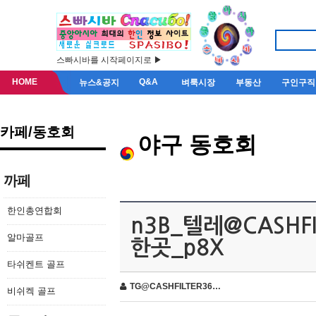
스빠시바를 시작페이지로 ▶
HOME
Q&A
뉴스&공지
벼룩시장
부동산
구인구직
카페/동호회
야구 동호회
까페
한인총연합회
n3B_텔레@CASHF
알마골프
한곳_p8X
타쉬켄트 골프
TG@CASHFILTER36…
비쉬켁 골프