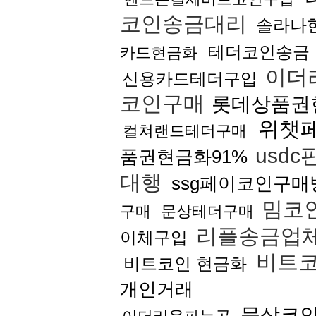
코인송금대리
솔라나
테더코인송금
카드현금화
이더
신용카드테더구입
코인구매
롯데상품권
위챗
컬쳐랜드테더구매
usdc
품권현금화91%
대행
ssg페이코인구매
밈코
구매
문상테더구매
리플송금업
이체구입
비트
비트코인 현금화
개인거래
문상코