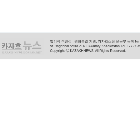
합리적 객관성 , 평화통일 기원, 카자흐스탄 문공부 등록 № 11
st. Bagenbai batira 214-13 Almaty Kazakhstan Tel. +772
Copyright ⓒ KAZAKHNEWS. All Rights Reserved.