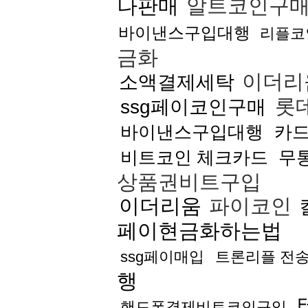
나판매
알트코인구
바이낸스구입대행
리플코
금화
이더리
소액결제세탁
롯
ssg페이코인구매
바이낸스구입대행
카
비트코인 체크카드
무
상품권비트구입
이더리움
파이코인
페이현금화하는법
ssg페이매입
트론리플 전
행
핸드폰결제비트코인구입