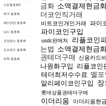
금화
소액결제현금화
사진동호회3
더코인직거래
탁구 동호회
파이
비트코인개인거래
배드민턴 동호회
파이코인구입
낚시 동호회
리플코인
usdc판매처
건강댄스 동호회
는법
소액결제현금화
오프로드 동호회
권테더구매
신용카드
바둑 동호회
나원화구입
리플코인
엘포
테더최저수수료
장
알리페이코인구입
롯데상품권테더구매
이더리움
이더리움현