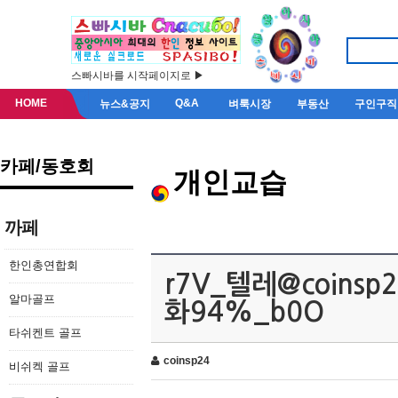
스빠시바를 시작페이지로 ▶
HOME
Q&A
뉴스&공지
벼룩시장
부동산
구인구직
카페/동호회
개인교습
까페
한인총연합회
r7V_텔레@coin
알마골프
화94%_b0O
타쉬켄트 골프
coinsp24
비쉬켁 골프