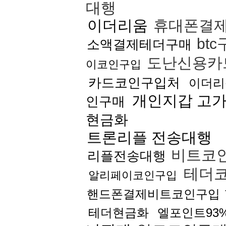
대행
이더리움
휴대폰결제
bt
소액결제테더구매
도난신용카
이코인구입
카드코인구입처
이더리
개인지갑 고
인구매
현금화
트론리플 전송대행
비트코
리플전송대행
테더
알리페이코인구입
핸드폰결제비트코인구입
테더현금화
엘포인트93