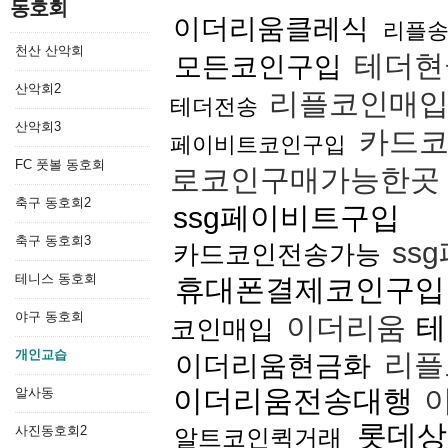
동호회
이더리움클레식
리플
천산 산악회
테더현
모든코인구입
산악회2
리플코인매
테더전송
산악회3
카드코
페이비트코인구입
FC 풋볼 동호회
로코인구매가능한곳
축구 동호회2
ssg페이비트구입
축구 동호회3
ss
카드코인전송가능
테니스 동호회
휴대폰결제코인구입
야구 동호회
이더리움
테
코인매입
개인교습
리플
이더리움현금화
이더리움전송대행
이
알사동
롯데상
사진동호회2
알트코인퀵거래