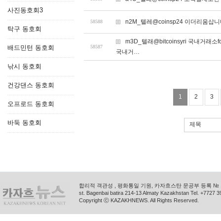
사진동호회3
n2M_텔레@coinsp24 이더리움삽
58588
탁구 동호회
m3D_텔래@bitcoinsyri 국내거
배드민턴 동호회
58587
국내거…
낚시 동호회
건강댄스 동호회
1
2
3
오프로드 동호회
바둑 동호회
제목
합리적 객관성 , 평화통일 기원, 카자흐스탄 문공부 등록 № 11
st. Bagenbai batira 214-13 Almaty Kazakhstan Tel. +772
Copyright ⓒ KAZAKHNEWS. All Rights Reserved.