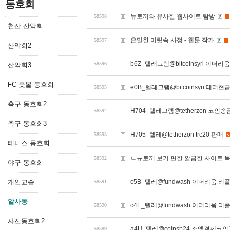
동호회
뉴토끼와 유사한 웹사이트 탐방
58598
천산 산악회
은밀한 머릿속 사정 - 웹툰 작가
58597
산악회2
b6Z_텔래그램@bitcoinsyri 이
58596
산악회3
FC 풋볼 동호회
e0B_텔레그램@bitcoinsyri 테
58595
축구 동호회2
H704_텔레그램@tetherzon 코
58594
축구 동호회3
H705_텔레@tetherzon trc20 판매
58593
테니스 동호회
ㄴㅠ토끼 보기 편한 깔끔한 사이트 목
58592
야구 동호회
개인교습
c5B_텔레@fundwash 이더리움 
58591
알사동
c4E_텔레@fundwash 이더리움 
58590
사진동호회2
a4U_텔레@coinsp24 소액결제코
58589