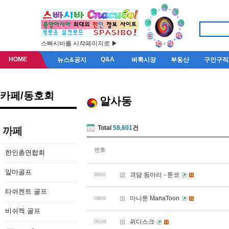
스빠시바를 시작페이지로 ▶
HOME
Q&A
뉴스&공지
벼룩시장
부동산
구인구직
카페/동호회
알사동
Total
58,601
건
까페
번호
한인총연합회
알마골프
괴담 동아리 - 툰코
58601
타쉬켄트 골프
마나툰 ManaToon
58600
비쉬켁 골프
위디스크
58599