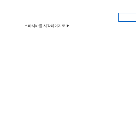
스빠시바를 시작페이지로 ▶
HOME
Q&A
뉴스&공지
벼룩시장
부동산
구인구직
카페/동호회
알사동
Total
58,601
건
까페
번호
한인총연합회
알마골프
f2O_텔레 : bpmc55 위고비부작용
58526
타쉬켄트 골프
j3I_텔레@coinsp24 ssg페이93% 
58525
비쉬켁 골프
x6H_텔레@coinsp24 usdc매입 us
58524