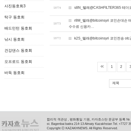
사진동호회3
s8N_텔레@CASHFILTER365 
59774
탁구 동호회
r8M_텔래@bitcoinsyri 코
59773
수수료 신용카…
배드민턴 동호회
k2S_텔래@bitcoinsyri 코인전송 o
59772
낚시 동호회
건강댄스 동호회
오프로드 동호회
1
2
바둑 동호회
제목
합리적 객관성 , 평화통일 기원, 카자흐스탄 문공부 등록 № 11
st. Bagenbai batira 214-13 Almaty Kazakhstan Tel. +772
Copyright ⓒ KAZAKHNEWS. All Rights Reserved.