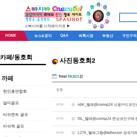
스빠시바를 시작페이지로 ▶
HOME
Q&A
뉴스&공지
벼룩시장
부동산
구인구직
카페/동호회
사진동호회2
Total
59,921
건
까페
번호
한인총연합회
알마골프
n6K_텔레@coinsp24 신용카드
59786
타쉬켄트 골프
f3L_텔레@coinsp24 문상코인구매
59785
비쉬켁 골프
L276_텔래그램@tetherzon 장외
59784