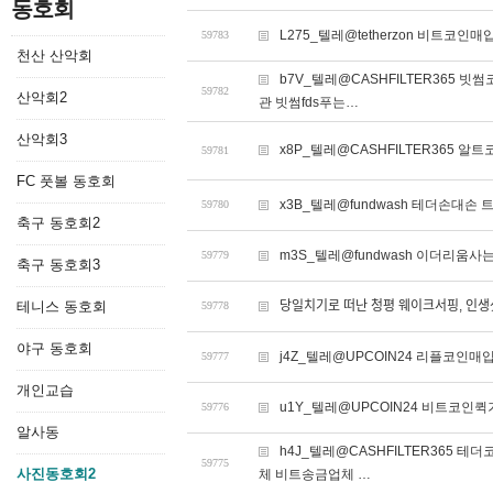
동호회
L275_텔레@tetherzon 비트코
59783
천산 산악회
b7V_텔레@CASHFILTER36
59782
산악회2
관 빗썸fds푸는…
산악회3
x8P_텔레@CASHFILTER365 알
59781
FC 풋볼 동호회
x3B_텔레@fundwash 테더손대손
59780
축구 동호회2
m3S_텔레@fundwash 이더리움사
59779
축구 동호회3
테니스 동호회
당일치기로 떠난 청평 웨이크서핑, 인새
59778
야구 동호회
j4Z_텔레@UPCOIN24 리플코인매
59777
개인교습
u1Y_텔레@UPCOIN24 비트코인퀵
59776
알사동
h4J_텔레@CASHFILTER365
59775
사진동호회2
체 비트송금업체 …