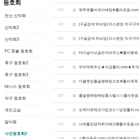
동호회
벳투벳롤비제이배팅❉룰라웃음.co
1223
천산 산악회
[구글검색:허브밍] 리스펜정 직구/구
1222
산악회2
[구글검색:허브밍] 리스펜정 직구/구
1221
산악회3
FC 풋볼 동호회
터미널이브골든아머주소✺룰라행복.
1220
축구 동호회2
우버먹튀주소★지금룰라.com★투
1219
축구 동호회3
더블벳킹롤솔랭배팅모토❉룰라콕콕.
1218
테니스 동호회
롤솔랭배팅베팅룸스텔스☆룰라웃음.
1217
야구 동호회
개인교습
오케이벳체크가입코드✧당장룰라.c
1216
알사동
시애틀킹덤먹튀지배인✪룰라웃음.c
1215
사진동호회2
✧룰라웃음.com✧타워지엘골프샵
1214