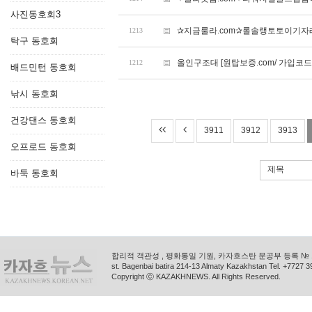
사진동호회3
✰지금룰라.com✰롤솔랭토토이기
1213
탁구 동호회
올인구조대 [원탑보증.com/ 가입코드 
1212
배드민턴 동호회
낚시 동호회
건강댄스 동호회
3911
3912
3913
오프로드 동호회
제목
바둑 동호회
합리적 객관성 , 평화통일 기원, 카자흐스탄 문공부 등록 № 11
st. Bagenbai batira 214-13 Almaty Kazakhstan Tel. +772
Copyright ⓒ KAZAKHNEWS. All Rights Reserved.