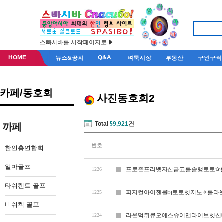
스빠시바를 시작페이지로 ▶
HOME
Q&A
뉴스&공지
벼룩시장
부동산
구인구직
카페/동호회
사진동호회2
Total
59,921
건
까페
번호
한인총연합회
알마골프
프로즌프리벳자산금고롤솔랭토토✰룰
1226
타쉬켄트 골프
피지컬아이젠롤bj토토벳지노✧룰라웃
1225
비쉬켁 골프
라온먹튀큐오에스슈어맨라이브벳신대
1224