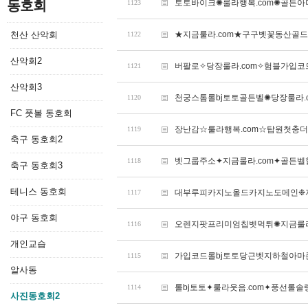
동호회
토토바이크✺룰라행복.com✺골든
1123
천산 산악회
★지금룰라.com★구구벳꽃동산골
1122
산악회2
버팔로✧당장룰라.com✧험블가입
1121
산악회3
천궁스톰롤bj토토골든벨✺당장룰라.c
1120
FC 풋볼 동호회
장난감☆룰라행복.com☆탑원첫충더
1119
축구 동호회2
벳그룹주소✦지금룰라.com✦골든
1118
축구 동호회3
테니스 동호회
대부루피카지노올드카지노도메인❉지
1117
야구 동호회
오렌지팟프리미엄칩벳먹튀✺지금룰라
1116
개인교습
가입코드롤bj토토당근벳지하철아마존
1115
알사동
롤bj토토✦룰라웃음.com✦풍선롤
1114
사진동호회2