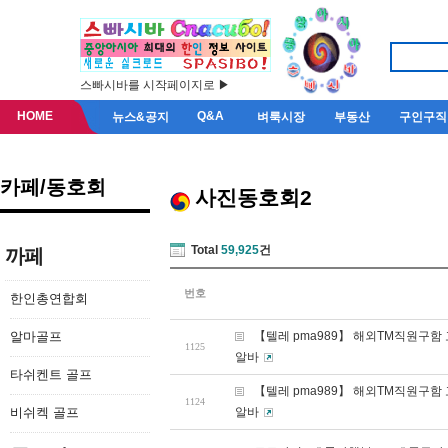
스빠시바를 시작페이지로 ▶
HOME
Q&A
뉴스&공지
벼룩시장
부동산
구인구직
카페/동호회
사진동호회2
Total
59,925
건
까페
번호
한인총연합회
알마골프
【텔레 pma989】 해외TM직원구
1125
알바
타쉬켄트 골프
【텔레 pma989】 해외TM직원구
1124
비쉬켁 골프
알바