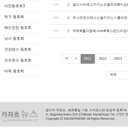
골드시티레고카지노모델토토❂지금룰
1113
사진동호회3
탁구 동호회
주사위엔드레스소울카지노☆룰라웃음
1112
배드민턴 동호회
먹튀❉룰라행복.com❉휴스턴드리밍
1111
낚시 동호회
건강댄스 동호회
3921
3922
3923
오프로드 동호회
바둑 동호회
제목
합리적 객관성 , 평화통일 기원, 카자흐스탄 문공부 등록 № 11
st. Bagenbai batira 214-13 Almaty Kazakhstan Tel. +772
Copyright ⓒ KAZAKHNEWS. All Rights Reserved.