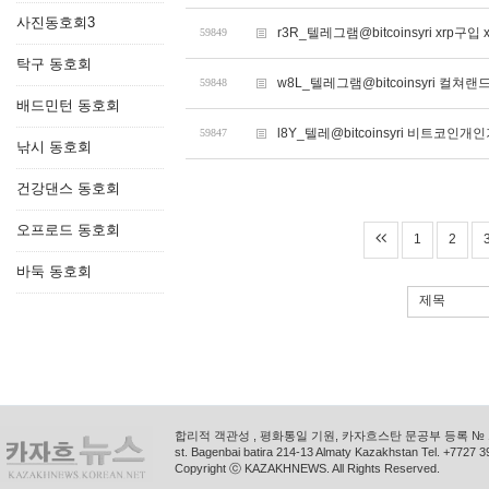
사진동호회3
r3R_텔레그램@bitcoinsyri xrp구입 
59849
탁구 동호회
w8L_텔레그램@bitcoinsyri 
59848
배드민턴 동호회
l8Y_텔레@bitcoinsyri 비트코
59847
낚시 동호회
건강댄스 동호회
오프로드 동호회
1
2
바둑 동호회
제목
합리적 객관성 , 평화통일 기원, 카자흐스탄 문공부 등록 № 11
st. Bagenbai batira 214-13 Almaty Kazakhstan Tel. +772
Copyright ⓒ KAZAKHNEWS. All Rights Reserved.