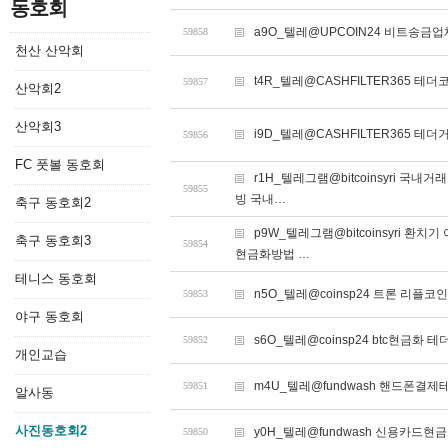
동호회
a9O_텔레@UPCOIN24 비트송금업
59858
천산 산악회
t4R_텔레@CASHFILTER365 
59857
산악회2
산악회3
i9D_텔레@CASHFILTER365 
59856
FC 풋볼 동호회
r1H_텔레그램@bitcoinsyri 국
59855
빙 국내…
축구 동호회2
p9W_텔레그램@bitcoinsyri 
축구 동호회3
59854
현금화방법 …
테니스 동호회
n5O_텔레@coinsp24 트론 리플
59853
야구 동호회
s6O_텔레@coinsp24 btc현금화 
59852
개인교습
m4U_텔레@fundwash 핸드폰결
59851
알사동
사진동호회2
y0H_텔레@fundwash 신용카드현금
59850