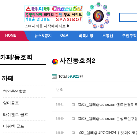
스빠시바를 시작페이지로 ▶
HOME
Q&A
뉴스&공지
벼룩시장
부동산
구인구직
카페/동호회
사진동호회2
Total
59,921
건
까페
번호
한인총연합회
알마골프
X502_텔레@tetherzon 핸드폰
59861
타쉬켄트 골프
X503_텔레@tetherzon 문상코인
59860
비쉬켁 골프
n0X_텔레@UPCOIN24 위챗페이
59859