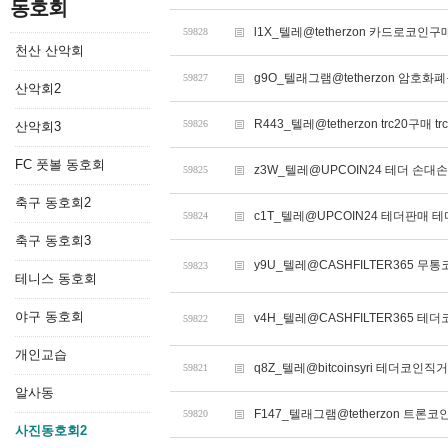
동호회
l1X_텔레@tetherzon 카드로코인
59828
천산 산악회
g9O_텔래그램@tetherzon 암호
59827
산악회2
R443_텔레@tetherzon trc20구매 t
59826
산악회3
FC 풋볼 동호회
z3W_텔레@UPCOIN24 테더 손대손
59825
축구 동호회2
c1T_텔레@UPCOIN24 테더판매 테
59824
축구 동호회3
y9U_텔레@CASHFILTER365 무
59823
테니스 동호회
야구 동호회
v4H_텔레@CASHFILTER365 테
59822
개인교습
q8Z_텔레@bitcoinsyri 테더코
59821
알사동
F147_텔래그램@tetherzon 트
59820
사진동호회2