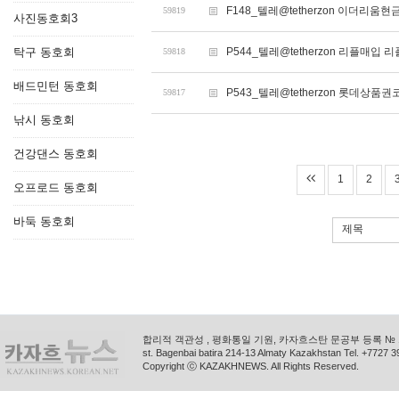
F148_텔레@tetherzon 이더리
59819
사진동호회3
탁구 동호회
P544_텔레@tetherzon 리플매입
59818
배드민턴 동호회
P543_텔레@tetherzon 롯데상
59817
낚시 동호회
건강댄스 동호회
1
2
오프로드 동호회
바둑 동호회
제목
합리적 객관성 , 평화통일 기원, 카자흐스탄 문공부 등록 № 11
st. Bagenbai batira 214-13 Almaty Kazakhstan Tel. +772
Copyright ⓒ KAZAKHNEWS. All Rights Reserved.