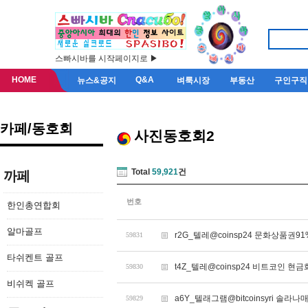
스빠시바를 시작페이지로 ▶
HOME
Q&A
뉴스&공지
벼룩시장
부동산
구인구직
카페/동호회
사진동호회2
Total
59,921
건
까페
번호
한인총연합회
알마골프
r2G_텔레@coinsp24 문화상품권
59831
타쉬켄트 골프
t4Z_텔레@coinsp24 비트코인 현금
59830
비쉬켁 골프
a6Y_텔래그램@bitcoinsyri 솔라
59829