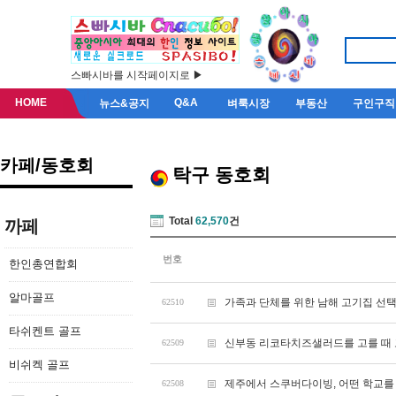
스빠시바를 시작페이지로 ▶
HOME
Q&A
뉴스&공지
벼룩시장
부동산
구인구직
카페/동호회
탁구 동호회
Total
62,570
건
까페
번호
한인총연합회
알마골프
가족과 단체를 위한 남해 고기집 선
62510
타쉬켄트 골프
신부동 리코타치즈샐러드를 고를 때 
62509
비쉬켁 골프
제주에서 스쿠버다이빙, 어떤 학교를
62508