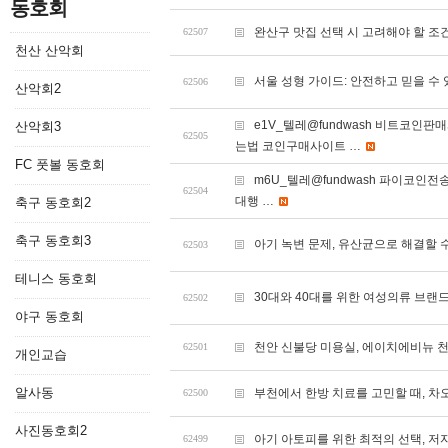
동호회
완산구 맛집 선택 시 고려해야 할 조
62507
천산 산악회
서울 성형 가이드: 안전하고 믿을 수
62506
산악회2
e1V_텔레@fundwash 비트코
산악회3
62505
는법 코인구매사이트 …
FC 풋볼 동호회
m6U_텔레@fundwash 파이코인전송
62504
대행 …
축구 동호회2
축구 동호회3
아기 녹변 문제, 유산균으로 해결할 
62503
테니스 동호회
30대와 40대를 위한 여성의류 브랜
62502
야구 동호회
천안 신불당 미용실, 에이치에비뉴 
62501
개인교습
알사동
부천에서 한방 치료를 고민할 때, 
62500
사진동호회2
아기 아토피를 위한 최적의 선택, 저
62499