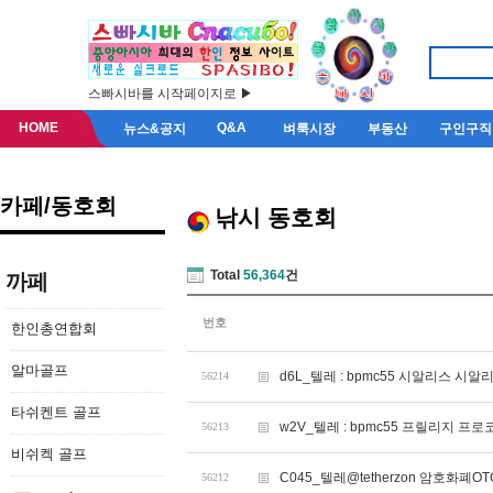
스빠시바를 시작페이지로 ▶
HOME
Q&A
뉴스&공지
벼룩시장
부동산
구인구직
카페/동호회
낚시 동호회
Total
56,364
건
까페
번호
한인총연합회
알마골프
d6L_텔레 : bpmc55 시알리스 시알리
56214
타쉬켄트 골프
w2V_텔레 : bpmc55 프릴리지 프로
56213
비쉬켁 골프
C045_텔레@tetherzon 암호화폐O
56212