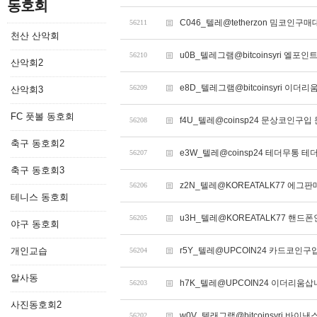
동호회
C046_텔레@tetherzon 밈코인구
56211
천산 산악회
u0B_텔레그램@bitcoinsyri 엘
56210
산악회2
e8D_텔레그램@bitcoinsyri 이더
56209
산악회3
FC 풋볼 동호회
f4U_텔레@coinsp24 문상코인구입
56208
축구 동호회2
e3W_텔레@coinsp24 테더무통 테
56207
축구 동호회3
z2N_텔레@KOREATALK77 에그판
56206
테니스 동호회
u3H_텔레@KOREATALK77 핸드폰
56205
야구 동호회
개인교습
r5Y_텔레@UPCOIN24 카드코인
56204
알사동
h7K_텔레@UPCOIN24 이더리움
56203
사진동호회2
w0V_텔래그램@bitcoinsyri 바이
56202