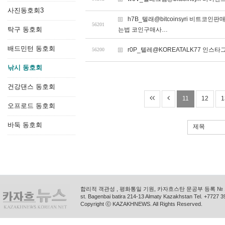
사진동호회3
h7B_텔래@bitcoinsyri 비
56201
탁구 동호회
는법 코인구매사…
배드민턴 동호회
r0P_텔레@KOREATALK77 인스
56200
낚시 동호회
건강댄스 동호회
11
12
1
오프로드 동호회
바둑 동호회
제목
합리적 객관성 , 평화통일 기원, 카자흐스탄 문공부 등록 № 11
st. Bagenbai batira 214-13 Almaty Kazakhstan Tel. +772
Copyright ⓒ KAZAKHNEWS. All Rights Reserved.