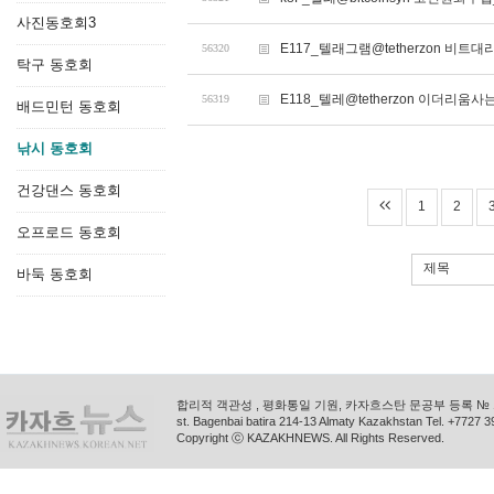
사진동호회3
E117_텔래그램@tetherzon 비
56320
탁구 동호회
E118_텔레@tetherzon 이더리
56319
배드민턴 동호회
낚시 동호회
건강댄스 동호회
1
2
오프로드 동호회
제목
바둑 동호회
합리적 객관성 , 평화통일 기원, 카자흐스탄 문공부 등록 № 11
st. Bagenbai batira 214-13 Almaty Kazakhstan Tel. +772
Copyright ⓒ KAZAKHNEWS. All Rights Reserved.