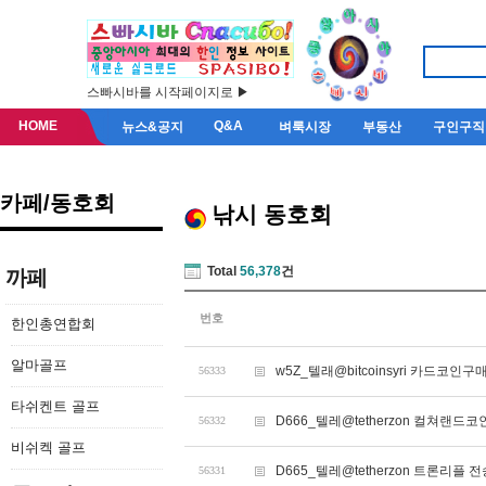
스빠시바를 시작페이지로 ▶
HOME
Q&A
뉴스&공지
벼룩시장
부동산
구인구직
카페/동호회
낚시 동호회
Total
56,378
건
까페
번호
한인총연합회
알마골프
w5Z_텔래@bitcoinsyri 카드코
56333
타쉬켄트 골프
D666_텔레@tetherzon 컬쳐랜
56332
비쉬켁 골프
D665_텔레@tetherzon 트론리플
56331