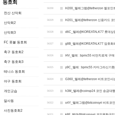
동호회
H200_텔레그램@tetherzon 
56330
천산 산악회
H201_텔레@tetherzon 신용카드
56329
산악회2
d6C_텔레@KOREATALK77 롯데
56328
산악회3
FC 풋볼 동호회
g8B_텔레@KOREATALK77 암호
56327
축구 동호회2
l4V_텔레 : bpmc55 비만치료제 
56326
축구 동호회3
y9C_텔레 : bpmc55 카마그라신기환_
56325
테니스 동호회
G360_텔레@tetherzon 비트코
56324
야구 동호회
개인교습
h3M_텔레@coinsp24 코인 송금대
56323
알사동
o4Y_텔레그램@bitcoinsyri 비
56322
사진동호회2
k8F_텔래@bitcoinsyri 코인원화구입
56321