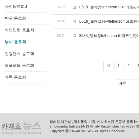
사진동호회3
U519_텔레@tetherzon 이더리움
56279
탁구 동호회
U518_텔래그램@tetherzon usdc현
56278
배드민턴 동호회
S583_텔레@tetherzon 테더코인
56277
낚시 동호회
건강댄스 동호회
오프로드 동호회
1
2
바둑 동호회
제목
합리적 객관성 , 평화통일 기원, 카자흐스탄 문공부 등록 № 11
st. Bagenbai batira 214-13 Almaty Kazakhstan Tel. +772
Copyright ⓒ KAZAKHNEWS. All Rights Reserved.