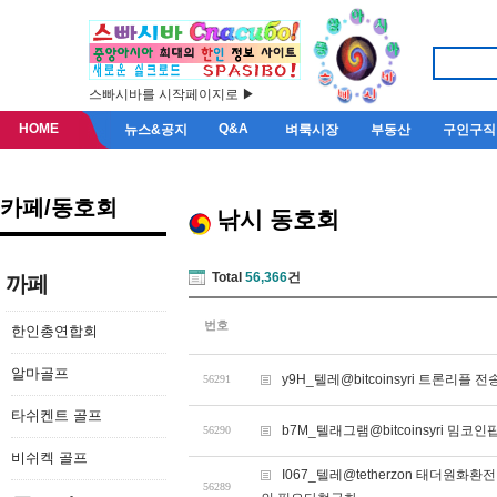
스빠시바를 시작페이지로 ▶
HOME
Q&A
뉴스&공지
벼룩시장
부동산
구인구직
카페/동호회
낚시 동호회
Total
56,366
건
까페
번호
한인총연합회
알마골프
y9H_텔레@bitcoinsyri 트론리플
56291
타쉬켄트 골프
b7M_텔래그램@bitcoinsyri 밈코인
56290
비쉬켁 골프
I067_텔레@tetherzon 태더
56289