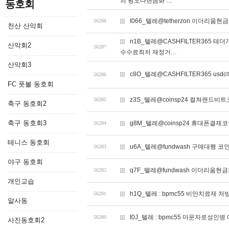
의 핑오다현금화 …
동호회
I066_텔레@tetherzon 이더리움
56288
천산 산악회
n1B_텔레@CASHFILTER36
산악회2
56287
수수료최저 재정거…
산악회3
c8O_텔레@CASHFILTER365 usdc
56286
FC 풋볼 동호회
z3S_텔레@coinsp24 컬쳐랜드비
56285
축구 동호회2
축구 동호회3
g8M_텔레@coinsp24 휴대폰결제
56284
테니스 동호회
u6A_텔레@fundwash 구매대행 코
56283
야구 동호회
q7F_텔레@fundwash 이더리움현
56282
개인교습
h1Q_텔레 : bpmc55 비만치료제 
56281
알사동
t0J_텔레 : bpmc55 마운자로성
56280
사진동호회2