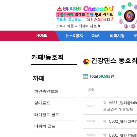
스빠시바를 시작페이지로 ▶
HOME
Q&A
뉴스&공지
벼룩시장
카페/동호회
건강댄스 동호
Total
59,582
건
까페
번호
한인총연합회
알마골프
A581_텔래@t
59567
트코인퀵거래 알트…
타쉬켄트 골프
C802_텔래그램@
59566
비쉬켁 골프
C801_텔래@te
59565