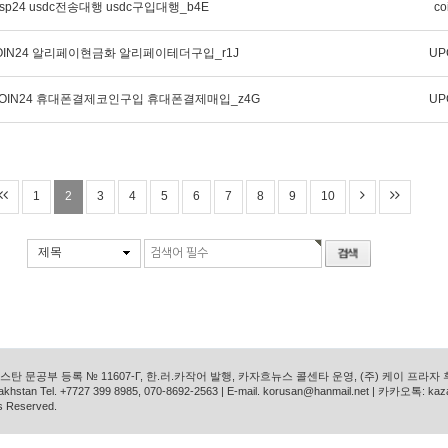
sp24 usdc전송대행 usdc구입대행_b4E
co
OIN24 알리페이현금화 알리페이테더구입_r1J
UP
COIN24 휴대폰결제코인구입 휴대폰결제매입_z4G
UP
1
2
3
4
5
6
7
8
9
10
제목
탄 문공부 등록 № 11607-Г, 한.러.카작어 발행, 카자흐뉴스 콜센타 운영, (주) 케이 프라자
azakhstan Tel. +7727 399 8985, 070-8692-2563 | E-mail. korusan@hanmail.net | 카카오톡: ka
s Reserved.