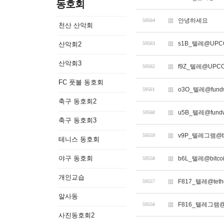
동호회
안녕하세요
59564
천산 산악회
s1B_텔레@UP
산악회2
59563
산악회3
f9Z_텔레@UPC
59562
FC 풋볼 동호회
o3O_텔레@fun
59561
축구 동호회2
u5B_텔레@fun
59560
축구 동호회3
v9P_텔레그램@bi
59559
테니스 동호회
야구 동호회
b6L_텔레@bitc
59558
개인교습
F817_텔레@te
59557
알사동
F816_텔레그램
59556
사진동호회2