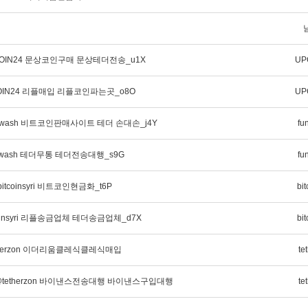
COIN24 문상코인구매 문상테더전송_u1X
UP
OIN24 리플매입 리플코인파는곳_o8O
UP
dwash 비트코인판매사이트 테더 손대손_j4Y
fu
dwash 테더무통 테더전송대행_s9G
fu
tcoinsyri 비트코인현금화_t6P
bit
oinsyri 리플송금업체 테더송금업체_d7X
bit
therzon 이더리움클레식클레식매입
te
@tetherzon 바이낸스전송대행 바이낸스구입대행
te