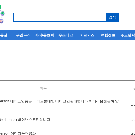
부동산
구인구직
카페/동호회
우즈베크
키르기스
여행정보
주요연
회
제목
etherzon 테더코인송금 테더트론매입 테더코인판매합니다 이더리움현금화 알
te
tetherzon 바이낸스코인삽니다
te
therzon 이더리움현금화
te