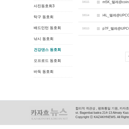
m5K_텔레@coin
59555
사진동호회3
i4L_텔레@UPC
59554
탁구 동호회
배드민턴 동호회
p7F_텔레@UP
59553
낚시 동호회
건강댄스 동호회
오프로드 동호회
바둑 동호회
합리적 객관성 , 평화통일 기원, 카자흐스
st. Bagenbai batira 214-13 Almaty K
Copyright ⓒ KAZAKHNEWS. All Right