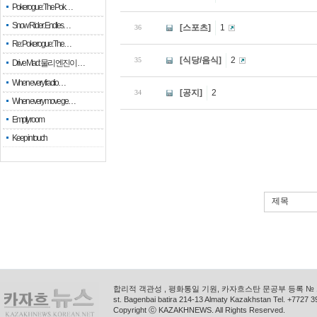
Pokerogue: The Pok…
Snow Rider: Endles…
[스포츠]
1
36
Re: Pokerogue: The…
[식당/음식]
2
35
Drive Mad: 물리 엔진이 …
When every fractio…
[공지]
2
34
When every move ge…
Empty room
Keep in touch
제목
합리적 객관성 , 평화통일 기원, 카자흐스탄 문공부 등록 № 11
st. Bagenbai batira 214-13 Almaty Kazakhstan Tel. +772
Copyright ⓒ KAZAKHNEWS. All Rights Reserved.