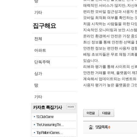
땅
매력적인 서비스가 많지만, 자신
편리한 모바일 접근성과 사용자 
기타
모바일 최적화 여부를 확인하는 것
처음 시작하는 사람들을 위한 다양
집구해요
지속적인 모니터링과 보안 시스템
온라인 환경에서 안전은 가장 중요
전체
최신 정보를 통해 안전한 선택을 
안전한 정보는 편안한 사용자 경험
아파트
베팅 초보자들은 무료 체험 기회를
있습니다.
단독주택
리뷰와 평가를 통해 사이트의 신
안전한 거래를 위해, 플랫폼이 제
상가
계속해서 업데이트되는 이벤트와 
땅
사용자 평가가 높은 플랫폼은 그만
기타
카자흐 특집기사
more
51 Club Game
The Unassuming Thr…
댓글목록
0
Top Platform Games…