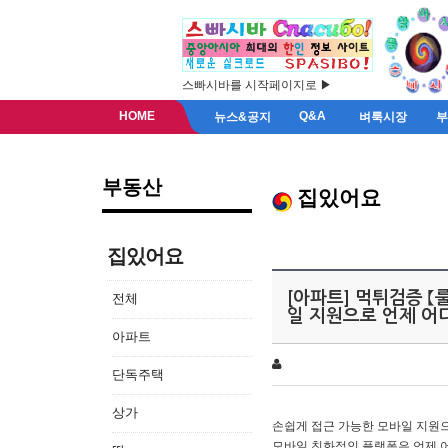
스빠시바를 시작페이지로 ▶
HOME
Q&A
뉴스&공지
벼룩시장
부동산
집있어요
집있어요
[아파트] 먹튀검증 【
전체
일 지원으로 언제 어
아파트
단독주택
상가
손쉽게 접근 가능한 모바일 지원으
모바일 친화적인 플랫폼은 언제 