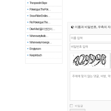
The speed in Slope
Pokerogue: The Pok…
Snow Rider: Endles…
Re: Pokerogue: The…
이름과 비밀번호, 우측의 자
Drive Mad: 물리 엔진이 …
When every fractio…
When every move ge…
Empty room
Keep in touch
비밀글