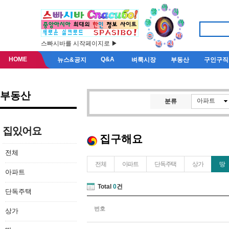
스빠시바를 시작페이지로 ▶
HOME
Q&A
뉴스&공지
벼룩시장
부동산
구인구직
부동산
아파트
분류
집있어요
집구해요
전체
전체
아파트
단독주택
상가
땅
아파트
Total
0
건
단독주택
번호
상가