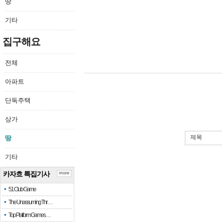
땅
기타
집구해요
전체
아파트
단독주택
상가
제목
땅
기타
카자흐 특집기사
more
51 Club Game
The Unassuming Thr…
Top Platform Games…