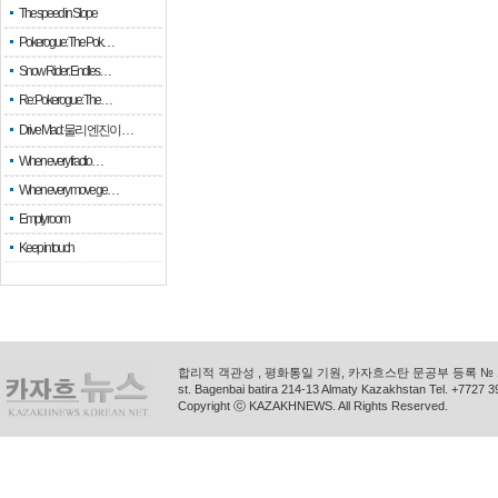
The speed in Slope
Pokerogue: The Pok…
Snow Rider: Endles…
Re: Pokerogue: The…
Drive Mad: 물리 엔진이 …
When every fractio…
When every move ge…
Empty room
Keep in touch
합리적 객관성 , 평화통일 기원, 카자흐스탄 문공부 등록 № 11
st. Bagenbai batira 214-13 Almaty Kazakhstan Tel. +772
Copyright ⓒ KAZAKHNEWS. All Rights Reserved.