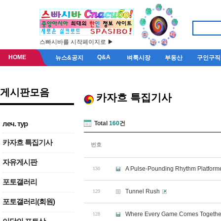
스빠시바를 시작페이지로 ▶
HOME
Q&A
뉴스&공지
벼룩시장
부동산
구인구직
게시판모음
카자흐 특집기사
леч. тур
Total
160
건
카자흐 특집기사
번호
자유게시판
A Pulse-Pounding Rhythm Platform
130
포토갤러리
Tunnel Rush
129
포토갤러리(회원)
Where Every Game Comes Togethe
128