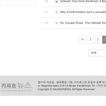
Unleash Your Inner Destroyer: A Be
118
Why is Drift Hunters such a sensa
117
Re: Escape Road : The Ultimate Dr
116
1
2
제목
합리적 객관성 , 평화통일 기원, 카자흐스탄 문공부 등록 № 11
st. Bagenbai batira 214-13 Almaty Kazakhstan Tel. +772
Copyright ⓒ KAZAKHNEWS. All Rights Reserved.