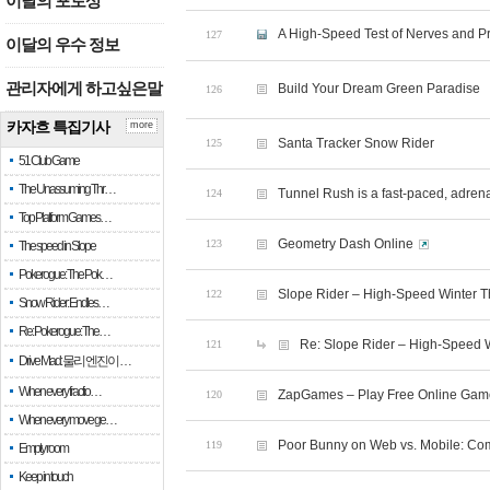
이달의 포토상
A High-Speed Test of Nerves and P
127
이달의 우수 정보
관리자에게 하고싶은말
Build Your Dream Green Paradise
126
카자흐 특집기사
more
Santa Tracker Snow Rider
125
51 Club Game
The Unassuming Thr…
Tunnel Rush is a fast-paced, adre
124
Top Platform Games…
Geometry Dash Online
123
The speed in Slope
Pokerogue: The Pok…
Slope Rider – High-Speed Winter Th
122
Snow Rider: Endles…
Re: Pokerogue: The…
Re: Slope Rider – High-Speed Wi
121
Drive Mad: 물리 엔진이 …
When every fractio…
ZapGames – Play Free Online Game
120
When every move ge…
Poor Bunny on Web vs. Mobile: Co
119
Empty room
Keep in touch