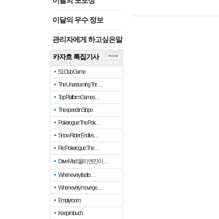
이달의 포토상
이달의 우수 정보
관리자에게 하고싶은말
카자흐 특집기사
more
51 Club Game
The Unassuming Thr…
Top Platform Games…
The speed in Slope
Pokerogue: The Pok…
Snow Rider: Endles…
Re: Pokerogue: The…
Drive Mad: 물리 엔진이 …
When every fractio…
When every move ge…
Empty room
Keep in touch