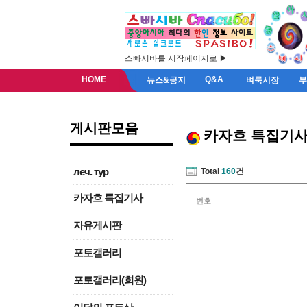
스빠시바를 시작페이지로 ▶
HOME
Q&A
뉴스&공지
벼룩시장
게시판모음
카자흐 특집기
леч. тур
Total
160
건
카자흐 특집기사
번호
자유게시판
포토갤러리
포토갤러리(회원)