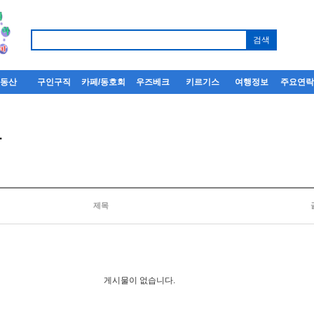
부동산
구인구직
카페/동호회
우즈베크
키르기스
여행정보
주요연
사
제목
게시물이 없습니다.