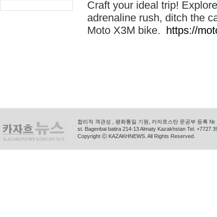
Craft your ideal trip! Explo
adrenaline rush, ditch the 
Moto X3M bike.
https://mo
합리적 객관성 , 평화통일 기원, 카자흐스탄 문공부 등록 № 11
st. Bagenbai batira 214-13 Almaty Kazakhstan Tel. +772
Copyright ⓒ KAZAKHNEWS. All Rights Reserved.