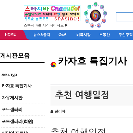
스빠시바를 시작페이지로 ▶
HOME
Q&A
뉴스&공지
벼룩시장
부동산
구인구직
게시판모음
카자흐 특집기사
леч. тур
카자흐 특집기사
추천 여행일정
자유게시판
포토갤러리
관리자
포토갤러리(회원)
추천 여행일정