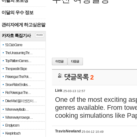
이달의 포토상
이달의 우수 정보
관리자에게 하고싶은말
카자흐 특집기사
more
51 Club Game
The Unassuming Thr…
Top Platform Games…
The speed in Slope
댓글목록
2
Pokerogue: The Pok…
Snow Rider: Endles…
Link
25-03-13 12:57
Re: Pokerogue: The…
One of the most exciting asp
Drive Mad: 물리 엔진이 …
genres available. From tow
When every fractio…
cooking simulations like Pa
When every move ge…
Empty room
TravisNewland
25-04-12 10:49
Keep in touch