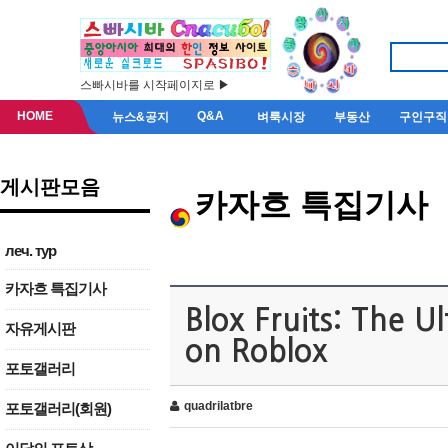
스빠시바를 시작페이지로 ▶
HOME
Q&A
뉴스&공지
벼룩시장
부동산
구인구직
게시판모음
카자흐 특집기사
леч. тур
카자흐 특집기사
Blox Fruits: The 
자유게시판
on Roblox
포토갤러리
quadrilatbre
포토갤러리(회원)