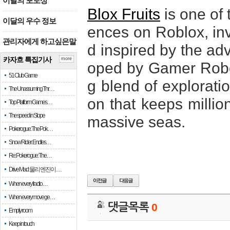
이달의 포토상
Blox Fruits
is one of
이달의 우수 정보
ences on Roblox, inv
관리자에게 하고싶은말
d inspired by the ad
카자흐 특집기사
more
oped by Gamer Robot 
51 Club Game
g blend of explorati
The Unassuming Thr…
on that keeps millio
Top Platform Games…
The speed in Slope
massive seas.
Pokerogue: The Pok…
Snow Rider: Endles…
Re: Pokerogue: The…
Drive Mad: 물리 엔진이 …
When every fractio…
When every move ge…
댓글목록
0
Empty room
Keep in touch