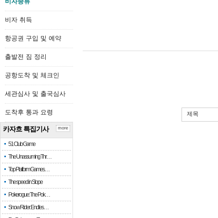
비자종류
비자 취득
항공권 구입 및 예약
출발전 짐 정리
공항도착 및 체크인
세관심사 및 출국심사
도착후 통과 요령
제목
카자흐 특집기사
more
51 Club Game
The Unassuming Thr…
Top Platform Games…
The speed in Slope
Pokerogue: The Pok…
Snow Rider: Endles…