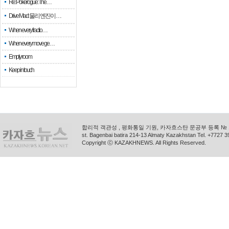
Re: Pokerogue: The…
Drive Mad: 물리 엔진이 …
When every fractio…
When every move ge…
Empty room
Keep in touch
합리적 객관성 , 평화통일 기원, 카자흐스탄 문공부 등록 № 11
st. Bagenbai batira 214-13 Almaty Kazakhstan Tel. +772
Copyright ⓒ KAZAKHNEWS. All Rights Reserved.