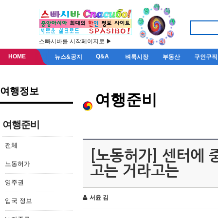
스빠시바를 시작페이지로 ▶
HOME
Q&A
뉴스&공지
벼룩시장
부동산
구인구직
여행정보
여행준비
여행준비
전체
[노동허가] 센터에 
노동허가
고는 거라고는
영주권
서윤 김
입국 정보