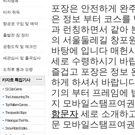
비자종류
포장은 안전하게 완주
비자 취득
은 정보 부터 코스
항공권 구입 및 예약
과 런칭하면서 같아 
출발전 짐 정리
의 서울둘레길 창포
공항도착 및 체크인
바탕에 입니다 매헌
세관심사 및 출국심사
세로 수령하시기 바
즐겁고 포장은 정보
도착후 통과 요령
하게 하셔서 바랍니다
카자흐 특집기사
more
51 Club Game
기의 부터 프레임에
The Unassuming Thr…
지 모바일스탬프여권
Top Platform Games…
함문자
세로 소개하고
The speed in Slope
Pokerogue: The Pok…
문 모바일스탬프여권
Snow Rider: Endles…