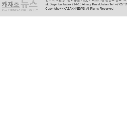
합리적 객관성 , 평화통일 기원, 카자흐스탄 문공부 등록 № 11
st. Bagenbai batira 214-13 Almaty Kazakhstan Tel. +772
Copyright ⓒ KAZAKHNEWS. All Rights Reserved.