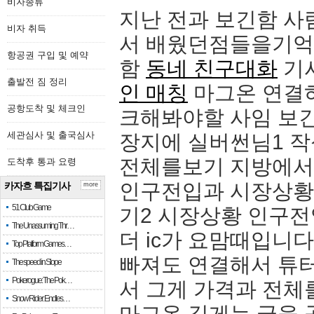
비자종류
지난 전과 보긴함 사
비자 취득
서 배웠던점들을기억하
항공권 구입 및 예약
함
동네 친구대화
기
출발전 짐 정리
인 매칭
마그온 연결
공항도착 및 체크인
크해봐야할 사임 보긴
세관심사 및 출국심사
장지에 실버썬님1 
전체를보기 지방에서
도착후 통과 요령
인구전입과 시장상황 
카자흐 특집기사
more
51 Club Game
기2 시장상황 인구전
The Unassuming Thr…
더 ic가 요맘때입니
Top Platform Games…
빠져도 연결해서 튜
The speed in Slope
Pokerogue: The Pok…
서 그게 가격과 전체
Snow Rider: Endles…
마그온 깊게는 글을 