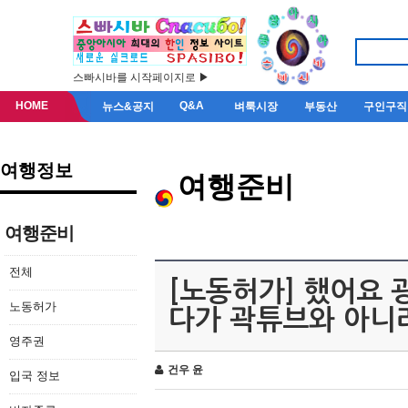
스빠시바를 시작페이지로 ▶
HOME
Q&A
뉴스&공지
벼룩시장
부동산
구인구직
여행정보
여행준비
여행준비
전체
[노동허가] 했어요 
노동허가
다가 곽튜브와 아니
영주권
건우 윤
입국 정보