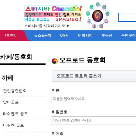
스빠시바를 시작페이지로 ▶
HOME
Q&A
뉴스&공지
벼룩시장
부동산
구인구직
카페/동호회
오프로드 동호회
오프로드 동호회 글쓰기
까페
이름
한인총연합회
알마골프
비밀번호
타쉬켄트 골프
비쉬켁 골프
이메일