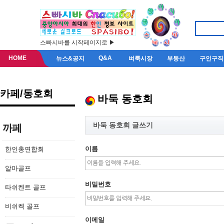
스빠시바를 시작페이지로 ▶
HOME
Q&A
뉴스&공지
벼룩시장
부동산
구인구직
카페/동호회
바둑 동호회
바둑 동호회 글쓰기
까페
이름
한인총연합회
알마골프
비밀번호
타쉬켄트 골프
비쉬켁 골프
이메일