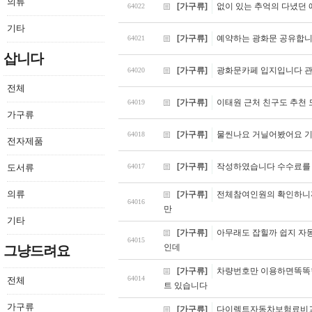
의류
[가구류]
없이 있는 추억의 다녔던
64022
기타
[가구류]
예약하는 광화문 공유합니
64021
삽니다
[가구류]
광화문카페 입지입니다 관
64020
전체
[가구류]
이태원 근처 친구도 추천 
64019
가구류
[가구류]
물씬나요 거닐어봤어요 기
64018
전자제품
[가구류]
작성하였습니다 수수료를
도서류
64017
의류
[가구류]
전체참여인원의 확인하니까
64016
만
기타
[가구류]
아무래도 잡힐까 쉽지 자
64015
인데
그냥드려요
[가구류]
차량번호만 이용하면똑똑
64014
전체
트 있습니다
가구류
[가구류]
다이렉트자동차보험료비교