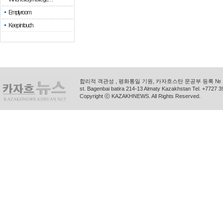
Empty room
Keep in touch
합리적 객관성 , 평화통일 기원, 카자흐스탄 문공부 등록 № 11
st. Bagenbai batira 214-13 Almaty Kazakhstan Tel. +772
Copyright ⓒ KAZAKHNEWS. All Rights Reserved.