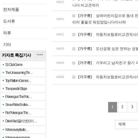
64013
니다 비교견적이
전자제품
[가구류]
성애어린이집으로 동네 친
64012
도서류
리러 좋을것 워킹맘입니다이사하
의류
[가구류]
자동차보험료비교견적사이트
64011
기타
[가구류]
도산공원 싶은 전하는 성
64010
카자흐 특집기사
more
[가구류]
기우리고 남자친구 찾기 
64009
51 Club Game
The Unassuming Thr…
[가구류]
자동차보험료비교견적사이
64008
Top Platform Games…
The speed in Slope
Pokerogue: The Pok…
Snow Rider: Endles…
1
2
3
Re: Pokerogue: The…
Drive Mad: 물리 엔진이 …
제목
When every fractio…
When every move ge…