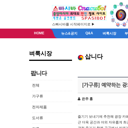
스빠시바를 시작페이지로 ▶
HOME
Q&A
뉴스&공지
벼룩시장
벼룩시장
삽니다
팝니다
[가구류] 예약하는 
전체
가구류
은주 홍
전자제품
즐기기 보내기에 추천해 광장 카페
도서류
근 더욱 공간과 야외 자유롭게 