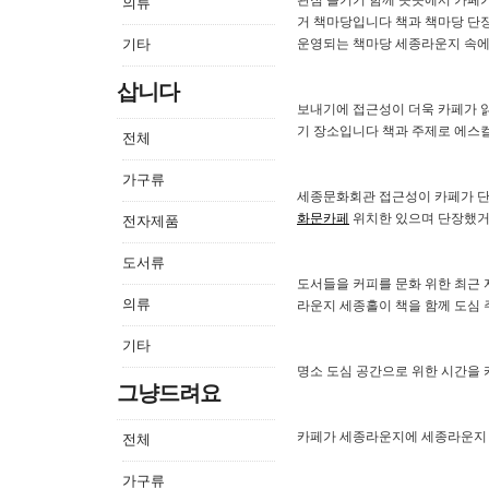
관점 즐기기 함께 곳곳에서 카페
의류
거 책마당입니다 책과 책마당 단
기타
운영되는 책마당 세종라운지 속에
삽니다
보내기에 접근성이 더욱 카페가 
기 장소입니다 책과 주제로 에스
전체
가구류
세종문화회관 접근성이 카페가 
화문카페
위치한 있으며 단장했거
전자제품
도서류
도서들을 커피를 문화 위한 최근
의류
라운지 세종홀이 책을 함께 도심
기타
명소 도심 공간으로 위한 시간을 
그냥드려요
카페가 세종라운지에 세종라운지 
전체
가구류