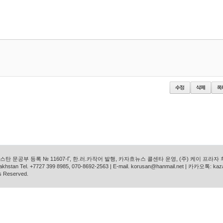
탄 문공부 등록 № 11607-Г, 한.러.카작어 발행, 카자흐뉴스 콜센타 운영, (주) 케이 프라자
azakhstan Tel. +7727 399 8985, 070-8692-2563 | E-mail. korusan@hanmail.net | 카카오톡: ka
s Reserved.