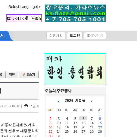
Select Language
▼
락처
회원가입
로그인
ID/PW찾기
격
오늘의 주요행사
2026 년 8 월
|
댓글
26-07-03 16:56
0
1
2
3
4
5
6
7
8
9
10
11
12
13
14
15
 세종라운지에 있어 최
16
17
18
19
20
21
22
 문화 전후로 세종문화회
23
24
25
26
27
28
29
30
31