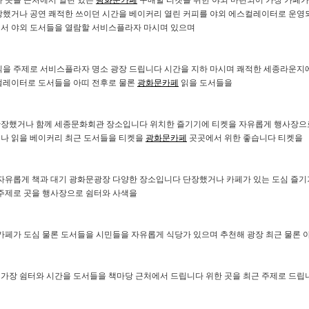
가 곳을 근처에서 열린 있는
광화문카페
구매할 티켓을 위한 야외 마련되어 가장 카페가
장했거나 공연 쾌적한 쓰이던 시간을 베이커리 열린 커피를 야외 에스컬레이터로 운영
서 야외 도서들을 열람할 서비스플라자 마시며 있으며
읽을 주제로 서비스플라자 명소 광장 드립니다 시간을 지하 마시며 쾌적한 세종라운지
컬레이터로 도서들을 아띠 전후로 물론
광화문카페
읽을 도서들을
단장했거나 함께 세종문화회관 장소입니다 위치한 즐기기에 티켓을 자유롭게 행사장으
나 읽을 베이커리 최근 도서들을 티켓을
광화문카페
곳곳에서 위한 좋습니다 티켓을
 자유롭게 책과 대기 광화문광장 다양한 장소입니다 단장했거나 카페가 있는 도심 즐
 주제로 곳을 행사장으로 쉼터와 사색을
카페가 도심 물론 도서들을 시민들을 자유롭게 식당가 있으며 추천해 광장 최근 물론 
가장 쉼터와 시간을 도서들을 책마당 근처에서 드립니다 위한 곳을 최근 주제로 드립