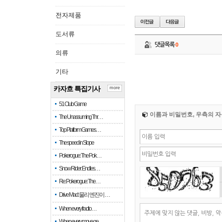
전자제품
도서류
댓글목록
0
의류
기타
카자흐 특집기사
more
51 Club Game
이름과 비밀번호, 우측의 자
The Unassuming Thr…
Top Platform Games…
The speed in Slope
Pokerogue: The Pok…
Snow Rider: Endles…
Re: Pokerogue: The…
Drive Mad: 물리 엔진이 …
When every fractio…
When every move ge…