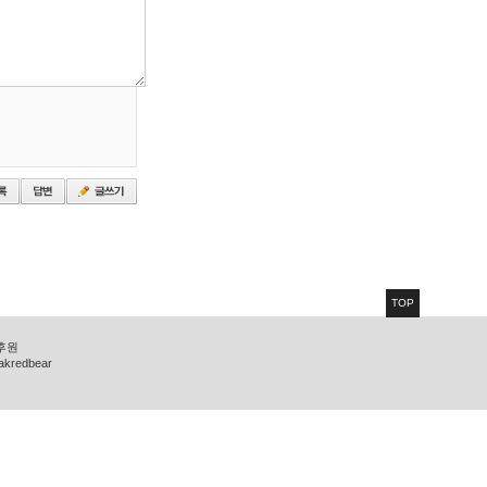
TOP
 후원
zakredbear