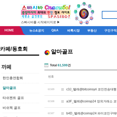
스빠시바를 시작페이지로 ▶
HOME
Q&A
뉴스&공지
벼룩시장
부동산
구인구직
카페/동호회
알마골프
Total
61,599
건
까페
번호
한인총연합회
알마골프
c3J_텔래@bitcoinsyri 코인전송
61509
타쉬켄트 골프
a3F_텔레@coinsp24 장외거래소 코
61508
비쉬켁 골프
b4D_텔레@coinsp24 파이코인구
61507