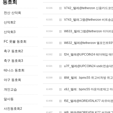
동호회
V742_텔레@tetherzon 신용
61506
천산 산악회
V743_텔래그램@tetherzon 비
61505
산악회2
W633_텔래그램@tetherzon 이더
61504
산악회3
FC 풋볼 동호회
W632_텔레@tetherzon 엘포인트
61503
축구 동호회2
f2H_텔레@UPCOIN24 테더매입 
61502
축구 동호회3
u7F_텔레@UPCOIN24 usdc전송대
61501
테니스 동호회
t8M_텔레 : bpmc55 위고비처방 
61500
야구 동호회
개인교습
x9J_텔레 : bpmc55 마운자로재고
61499
알사동
f5E_텔레@KOREATALK77 라우터판
61498
사진동호회2
l4B_텔레@KOREATALK77 보안에
61497