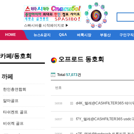
스빠시바를 시작페이지로 ▶
HOME
Q&A
뉴스&공지
벼룩시장
부동산
구인구직
카페/동호회
오프로드 동호회
Total
57,073
건
까페
번호
한인총연합회
알마골프
d4K_텔레@CASHFILTER365 
56938
타쉬켄트 골프
f7Y_텔레@CASHFILTER365 usdc
56937
비쉬켁 골프
56936