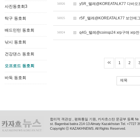
y5R_텔레@KOREATALK77 다바오
56926
사진동호회3
탁구 동호회
r5F_텔레@KOREATALK77 보안에그
56925
배드민턴 동호회
q4G_텔레@coinsp24 xrp구매 xrp
56924
낚시 동호회
건강댄스 동호회
1
2
오프로드 동호회
바둑 동호회
제목
합리적 객관성 , 평화통일 기원, 카자흐스탄 문공부 등록 № 11
st. Bagenbai batira 214-13 Almaty Kazakhstan Tel. +772
Copyright ⓒ KAZAKHNEWS. All Rights Reserved.