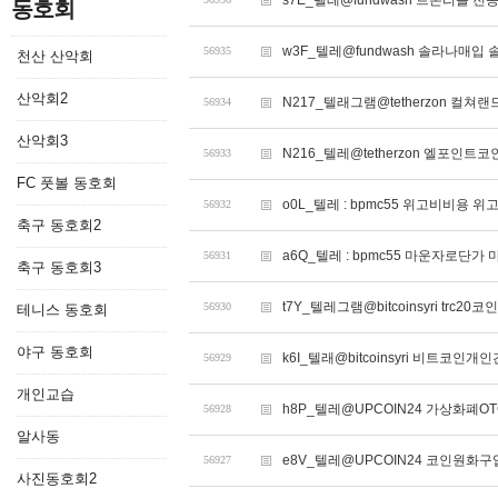
s7E_텔레@fundwash 트론리플 전
동호회
w3F_텔레@fundwash 솔라나매입
56935
천산 산악회
산악회2
N217_텔래그램@tetherzon 컬
56934
산악회3
N216_텔레@tetherzon 엘포인
56933
FC 풋볼 동호회
o0L_텔레 : bpmc55 위고비비용 
56932
축구 동호회2
a6Q_텔레 : bpmc55 마운자로단
56931
축구 동호회3
t7Y_텔레그램@bitcoinsyri trc2
56930
테니스 동호회
야구 동호회
k6I_텔래@bitcoinsyri 비트코인
56929
개인교습
h8P_텔레@UPCOIN24 가상화폐OT
56928
알사동
e8V_텔레@UPCOIN24 코인원화구
56927
사진동호회2