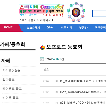
스빠시바를 시작페이지로 ▶
HOME
Q&A
뉴스&공지
벼룩시장
부동산
구인구직
카페/동호회
오프로드 동호회
Total
57,070
건
까페
번호
한인총연합회
알마골프
j6I_텔레@coinsp24 비트코인선물 
57025
타쉬켄트 골프
x0W_텔레@UPCOIN24 비트코인판
57024
비쉬켁 골프
g0B_텔레@UPCOIN24 잡코인판매
57023