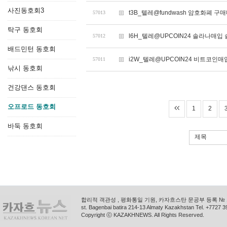
사진동호회3
t3B_텔레@fundwash 암호화폐 구
57013
탁구 동호회
l6H_텔레@UPCOIN24 솔라나매입
57012
배드민턴 동호회
i2W_텔레@UPCOIN24 비트코인
57011
낚시 동호회
건강댄스 동호회
오프로드 동호회
1
2
바둑 동호회
제목
합리적 객관성 , 평화통일 기원, 카자흐스탄 문공부 등록 № 11
st. Bagenbai batira 214-13 Almaty Kazakhstan Tel. +772
Copyright ⓒ KAZAKHNEWS. All Rights Reserved.