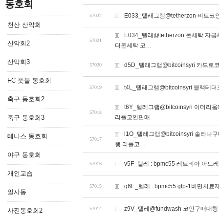
동호회
E033_텔래그램@tetherzon 비트
57022
천산 산악회
E034_텔래@tetherzon 돈세탁
57021
산악회2
더돈세탁 코…
산악회3
d5D_텔래그램@bitcoinsyri 
57020
FC 풋볼 동호회
t4L_텔래그램@bitcoinsyri 블
57019
축구 동호회2
t6Y_텔레그램@bitcoinsyri
57018
축구 동호회3
리플코인판매 …
l1O_텔레그램@bitcoinsyri 
테니스 동호회
57017
행 리플코…
야구 동호회
v5F_텔레 : bpmc55 레트비아 아드
57016
개인교습
q6E_텔레 : bpmc55 glp-1비만치
57015
알사동
z9V_텔레@fundwash 코인구매대행
57014
사진동호회2