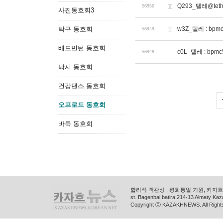
Q293_텔레@te
56950
사진동호회3
탁구 동호회
w3Z_텔레 : b
56949
배드민턴 동호회
c0L_텔레 : b
56948
낚시 동호회
건강댄스 동호회
오프로드 동호회
바둑 동호회
합리적 객관성 , 평화통일 기원, 카자흐스
st. Bagenbai batira 214-13 Almaty K
Copyright ⓒ KAZAKHNEWS. All Right