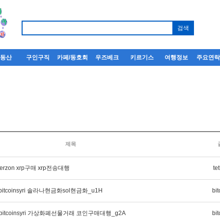
부동산
구인구직
카페/동호회
우즈베크
키르기스
여행정보
주요연
회
제목
erzon xrp구매 xrp전송대행
te
tcoinsyri 솔라나현금화sol현금화_u1H
bit
itcoinsyri 가상화폐선물거래 코인구매대행_g2A
bit