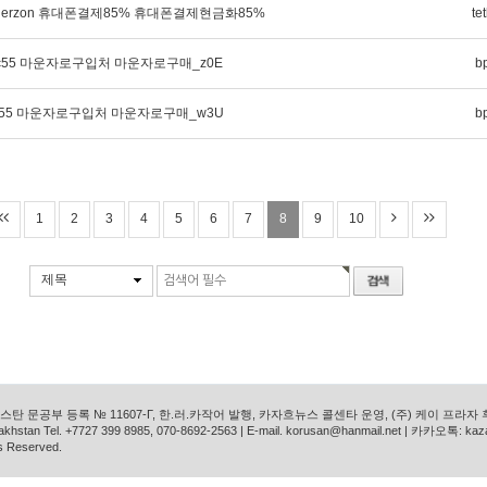
therzon 휴대폰결제85% 휴대폰결제현금화85%
te
pmc55 마운자로구입처 마운자로구매_z0E
b
pmc55 마운자로구입처 마운자로구매_w3U
b
1
2
3
4
5
6
7
8
9
10
제목
탄 문공부 등록 № 11607-Г, 한.러.카작어 발행, 카자흐뉴스 콜센타 운영, (주) 케이 프라자
azakhstan Tel. +7727 399 8985, 070-8692-2563 | E-mail. korusan@hanmail.net | 카카오톡: ka
s Reserved.