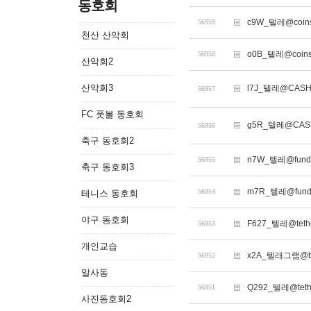
동호회
c9W_텔레@coi
56959
천산 산악회
o0B_텔레@coi
56958
산악회2
산악회3
l7J_텔레@CASH
56957
FC 풋볼 동호회
g5R_텔레@CAS
56956
축구 동호회2
n7W_텔레@fun
56955
축구 동호회3
m7R_텔레@fun
56954
테니스 동호회
야구 동호회
F627_텔레@tet
56953
개인교습
x2A_텔래그램@b
56952
알사동
Q292_텔레@te
56951
사진동호회2