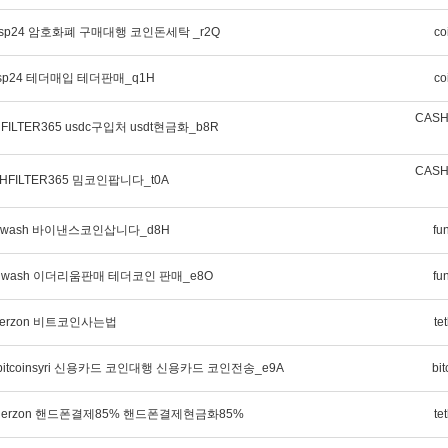
nsp24 암호화폐 구매대행 코인돈세탁 _r2Q
co
nsp24 테더매입 테더판매_q1H
co
CASH
FILTER365 usdc구입처 usdt현금화_b8R
CASH
HFILTER365 밈코인팝니다_t0A
dwash 바이낸스코인삽니다_d8H
fu
dwash 이더리움판매 테더코인 판매_e8O
fu
herzon 비트코인사는법
te
itcoinsyri 신용카드 코인대행 신용카드 코인전송_e9A
bit
therzon 핸드폰결제85% 핸드폰결제현금화85%
te