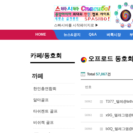
스빠시바를 시작페이지로 ▶
HOME
Q&A
뉴스&공지
벼룩시장
카페/동호회
오프로드 동호
Total
57,067
건
까페
번호
한인총연합회
알마골프
T377_텔레@teth
56962
타쉬켄트 골프
x9G_텔래그램@bi
56961
비쉬켁 골프
b0Q_텔레그램@b
56960