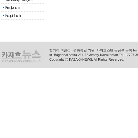
Empty room
Keep in touch
합리적 객관성 , 평화통일 기원, 카자흐스탄 문공부 등록 № 11
st. Bagenbai batira 214-13 Almaty Kazakhstan Tel. +772
Copyright ⓒ KAZAKHNEWS. All Rights Reserved.