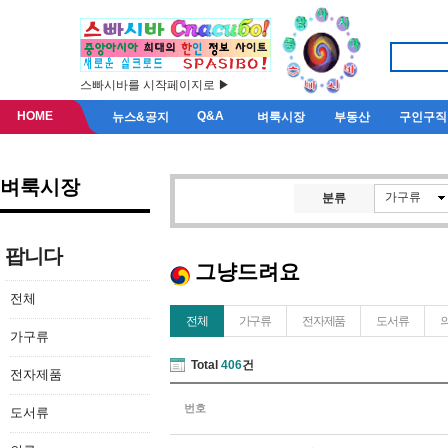
스빠시바를 시작페이지로 ▶
HOME
Q&A
뉴스&공지
벼룩시장
부동산
구인구직
벼룩시장
가구류
분류
팝니다
그냥드려요
전체
전체
가구류
전자제품
도서류
가구류
Total
406
건
전자제품
번호
도서류