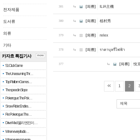
[의류]
ILIA主機
381
전자제품
[의류]
植村秀
도서류
380
의류
[의류]
relex
379
기타
[의류]
ราคาบุหรี่ไฟฟ้า
378
카자흐 특집기사
more
[의류]
悅
377
51 Club Game
The Unassuming Thr…
Top Platform Games…
1
2
The speed in Slope
Pokerogue: The Pok…
제목
Snow Rider: Endles…
Re: Pokerogue: The…
Drive Mad: 물리 엔진이 …
When every fractio…
When every move ge…