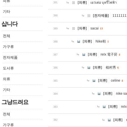
의류
[의류]
เยว่เค่อ บุหรี่ไฟฟ้า
391
기타
[전자제품]
1111111
390
삽니다
[의류]
sacai
389
13
전체
[의류]
Nike鞋
388
1
가구류
[의류]
relx 電子菸
387
4
전자제품
[의류]
植村秀
도서류
386
6
의류
[의류]
celine
385
4
기타
[의류]
nike sa
384
그냥드려요
[의류]
relx
383
전체
[의류]
382
가구류