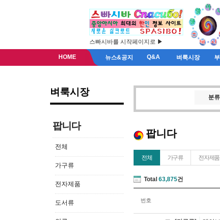
스빠시바를 시작페이지로 ▶
HOME
Q&A
뉴스&공지
벼룩시장
벼룩시장
분류
팝니다
팝니다
전체
전체
가구류
전자제품
가구류
Total
63,875
건
전자제품
번호
도서류