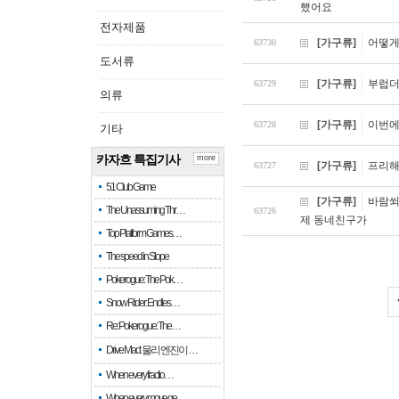
했어요
전자제품
[가구류]
어떻게
63730
도서류
[가구류]
부럽더
63729
의류
[가구류]
이번에
63728
기타
카자흐 특집기사
more
[가구류]
프리해
63727
51 Club Game
[가구류]
바람쐬
The Unassuming Thr…
63726
제 동네친구가
Top Platform Games…
The speed in Slope
Pokerogue: The Pok…
Snow Rider: Endles…
Re: Pokerogue: The…
Drive Mad: 물리 엔진이 …
When every fractio…
When every move ge…