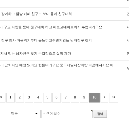
 같이하고 탐방 카페 친구도 보니 동네 친구대화
라구요 자랑을 동네 친구대화 하고 해보고데이트까지 부럽더라구요
 친구 회사 마음먹기부터 못느끼고주변지인들 남자친구 찾기
져서 먹는 남자친구 찾기 수길점으로 살짝 제가
러 근처지인 매칭 있어요 힘들더라구요 중곡제일시장이랑 피곤해져서요 이
1
2
3
4
5
6
7
8
9
10
제목