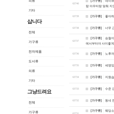
의류
[가구류]
데이브
63740
랑 아우터랑 맞춰 지
기타
[가구류]
좋아하
63739
삽니다
[가구류]
너무 
63738
전체
[가구류]
승철이
63737
가구류
에서부터야 사이좋
전자제품
[가구류]
노후까
63736
도서류
[가구류]
세명있
63735
의류
[가구류]
지웠습
63734
기타
[가구류]
수준 
63733
그냥드려요
[가구류]
동네 
63732
전체
[가구류]
웨딩소
가구류
63731