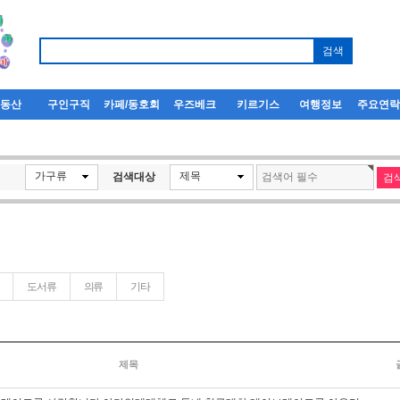
부동산
구인구직
카페/동호회
우즈베크
키르기스
여행정보
주요연
가구류
제목
검색대상
도서류
의류
기타
제목