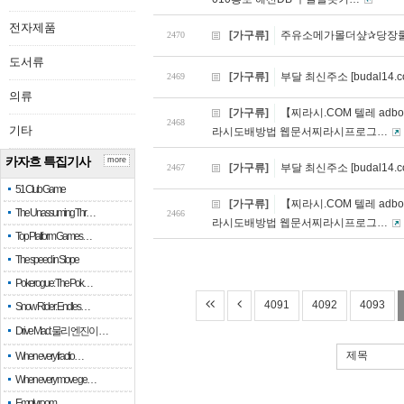
전자제품
[가구류]
주유소메가몰더샾✰당장룰
2470
도서류
[가구류]
부달 최신주소 [budal14.
2469
의류
[가구류]
【찌라시.COM 텔레 a
2468
기타
라시도배방법 웹문서찌라시프로그…
카자흐 특집기사
more
[가구류]
부달 최신주소 [budal14.
2467
51 Club Game
[가구류]
【찌라시.COM 텔레 a
The Unassuming Thr…
2466
라시도배방법 웹문서찌라시프로그…
Top Platform Games…
The speed in Slope
Pokerogue: The Pok…
4091
4092
4093
Snow Rider: Endles…
Drive Mad: 물리 엔진이 …
제목
When every fractio…
When every move ge…
Empty room