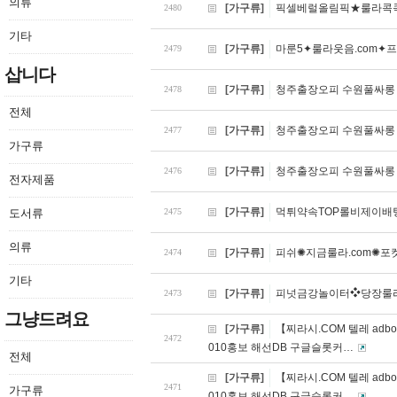
의류
[가구류]
픽셀베럴올림픽★룰라콕콕
2480
기타
[가구류]
마룬5✦룰라웃음.com
2479
삽니다
[가구류]
청주출장오피 수원풀싸롱
2478
전체
[가구류]
청주출장오피 수원풀싸롱
2477
가구류
[가구류]
청주출장오피 수원풀싸롱
2476
전자제품
[가구류]
먹튀약속TOP롤비제이배팅
도서류
2475
의류
[가구류]
피쉬✺지금룰라.com✺
2474
기타
[가구류]
피넛금강놀이터❖당장룰라
2473
그냥드려요
[가구류]
【찌라시.COM 텔레 a
2472
010홍보 해선DB 구글슬롯커…
전체
[가구류]
【찌라시.COM 텔레 a
2471
가구류
010홍보 해선DB 구글슬롯커…