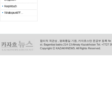
Keep in touch
What is sprunki? F…
합리적 객관성 , 평화통일 기원, 카자흐스탄 문공부 등록 № 11
st. Bagenbai batira 214-13 Almaty Kazakhstan Tel. +772
Copyright ⓒ KAZAKHNEWS. All Rights Reserved.