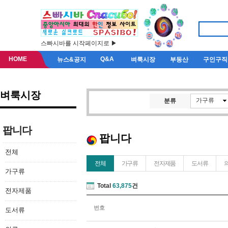
스빠시바를 시작페이지로 ▶
HOME
Q&A
뉴스&공지
벼룩시장
부동산
구인구직
벼룩시장
가구류
분류
팝니다
팝니다
전체
전체
가구류
전자제품
도서류
가구류
Total
63,875
건
전자제품
번호
도서류