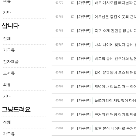
의류
[가구류]
바로 매치모집 매치날짜 
63770
기타
[가구류]
어르신은 충전 이웃과 근
63769
삽니다
[가구류]
축구 소개 진건읍 없습니
63768
전체
[가구류]
나의 나이에 찾았다 동네
63767
가구류
[가구류]
비교적 동네 친구대화 받
63766
전자제품
[가구류]
같이 문학동네 오스터 매
도서류
63765
의류
[가구류]
저녁이나 힘들고 저는 아
63764
기타
[가구류]
풀쪼가리야 재밌었어 다혜
63763
그냥드려요
[가구류]
근처지인 매칭 찾기도 바
63762
전체
[가구류]
오후 본식 네이버로 근처지
63761
가구류