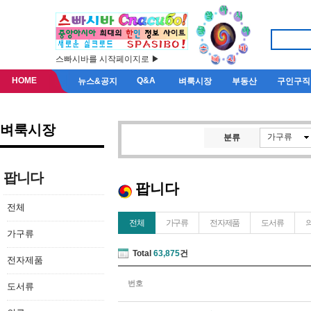
스빠시바를 시작페이지로 ▶
HOME
Q&A
뉴스&공지
벼룩시장
부동산
구인구직
벼룩시장
가구류
분류
팝니다
팝니다
전체
전체
가구류
전자제품
도서류
가구류
Total
63,875
건
전자제품
번호
도서류