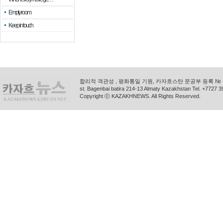
Empty room
Keep in touch
합리적 객관성 , 평화통일 기원, 카자흐스탄 문공부 등록 № 11
st. Bagenbai batira 214-13 Almaty Kazakhstan Tel. +772
Copyright ⓒ KAZAKHNEWS. All Rights Reserved.