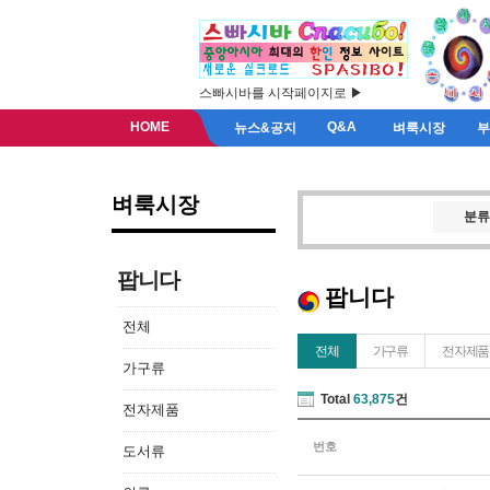
스빠시바를 시작페이지로 ▶
HOME
Q&A
뉴스&공지
벼룩시장
벼룩시장
분류
팝니다
팝니다
전체
전체
가구류
전자제품
가구류
Total
63,875
건
전자제품
번호
도서류