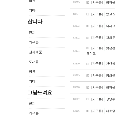
의류
[가구류]
광화문
63875
기타
[가구류]
있고 
63874
삽니다
[가구류]
되세요
63873
전체
[가구류]
광화문
63872
가구류
[가구류]
맞은편
63871
전자제품
겠어요
도서류
[가구류]
간단식
63870
의류
[가구류]
광화문
63869
기타
[가구류]
광화문
63868
그냥드려요
[가구류]
상당수
63867
전체
[가구류]
대초중
63866
가구류