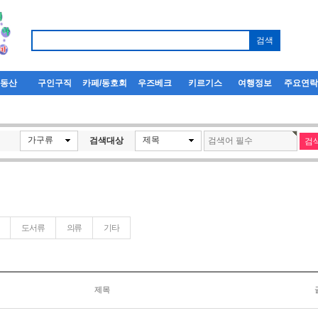
부동산
구인구직
카페/동호회
우즈베크
키르기스
여행정보
주요연
가구류
제목
검색대상
도서류
의류
기타
제목