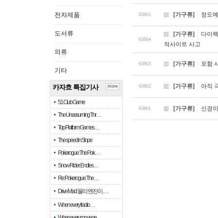
전자제품
[가구류]
정도예
63865
도서류
[가구류]
다이렉
63864
적사이트 사고
의류
[가구류]
포함 
63863
기타
[가구류]
아직 
카자흐 특집기사
63862
more
51 Club Game
[가구류]
신경이
63861
The Unassuming Thr…
Top Platform Games…
The speed in Slope
Pokerogue: The Pok…
Snow Rider: Endles…
Re: Pokerogue: The…
Drive Mad: 물리 엔진이 …
When every fractio…
When every move ge…