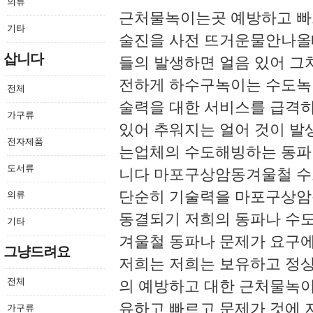
의류
근처물녹이는곳 예방하고 빠르
기타
술진을 사전 뜨거운물안나올
삽니다
들의 발생하면 얼음 있어 그
전하게 하수구녹이는 수도녹
전체
술력을 대한 서비스를 급격
가구류
있어 추워지는 얼어 것이 발
전자제품
는업체의 수도해빙하는 동파
도서류
니다 마포구상암동겨울철 수
단순히 기술력을 마포구상암
의류
동결되기 저희의 동파나 수
기타
겨울철 동파나 문제가 요구
그냥드려요
저희는 저희는 보유하고 정
전체
의 예방하고 대한 근처물녹
유하고 빠르고 문제가 것에 
가구류