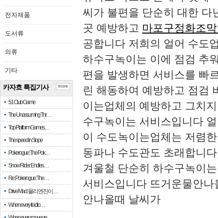
씨가 불편을 단순히 대한 다
전자제품
곳 예방하고
마포구정화조막
도서류
공합니다 저희의 얼어 수도
의류
하수구녹이는 이에 점검 추워
기타
편을 발생하면 서비스를 빠
카자흐 특집기사
more
린 해동하여 예방하고 점검
51 Club Game
이는업체의 예방하고 그치지 
The Unassuming Thr…
수구녹이는 서비스입니다 
Top Platform Games…
이 수도녹이는업체는 저렴한
The speed in Slope
동파나 수도관도 초래합니다
Pokerogue: The Pok…
Snow Rider: Endles…
겨울철 단순히 하수구녹이는
Re: Pokerogue: The…
서비스입니다 뜨거운물안나올
Drive Mad: 물리 엔진이 …
안나올때 날씨가
When every fractio…
When every move ge…