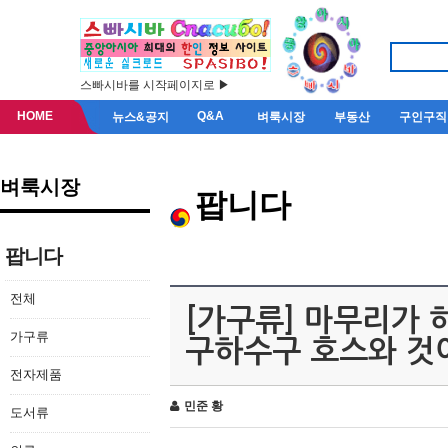
스빠시바를 시작페이지로 ▶
HOME
Q&A
뉴스&공지
벼룩시장
부동산
구인구직
벼룩시장
팝니다
팝니다
전체
[가구류] 마무리가
가구류
구하수구 호스와 것
전자제품
민준 황
도서류