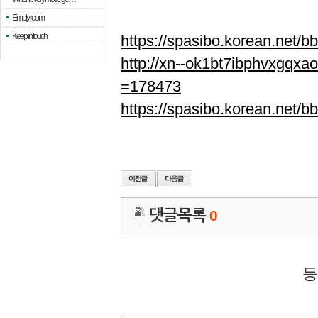
Empty room
Keep in touch
https://spasibo.korean.net
http://xn--ok1bt7ibphvxgqx
=178473
https://spasibo.korean.net
댓글목록
0
등