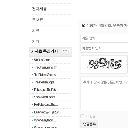
전자제품
도서류
이름과 비밀번호, 우측의 자
의류
기타
카자흐 특집기사
more
51 Club Game
The Unassuming Thr…
Top Platform Games…
The speed in Slope
Pokerogue: The Pok…
Snow Rider: Endles…
Re: Pokerogue: The…
Drive Mad: 물리 엔진이 …
비밀글
When every fractio…
When every move ge…