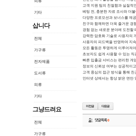
의류
고객 지원 팀의 친절함과 실질적인
베팅 전, 충분한 자료 조사와 더
기타
다양한 프로모션과 보너스를 제공
친구와 함께하면 더욱 즐거운 경험
삽니다
경험 없는 새로운 분야에 도전할 
강력한 암호화 기술로 사용자의 
전체
사용자의 피드백을 반영하여 지속
모든 활동은 투명하게 이루어져야 
가구류
초보자도 쉽게 사용할 수 있는 
빠른 입출금 서비스는 편리한 게
전자제품
정보의 신뢰성 여부는 성공적이고
고객 중심의 접근 방식을 통해 친
도서류
인터넷 상에서는 항상 밝은 면만 
의류
기타
그냥드려요
댓글목록
0
전체
가구류