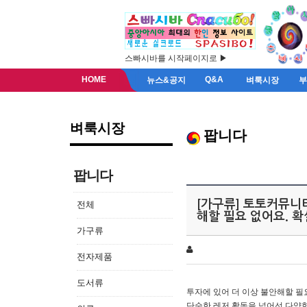
스빠시바를 시작페이지로 ▶
HOME
Q&A
뉴스&공지
벼룩시장
벼룩시장
팝니다
팝니다
[가구류] 토토커뮤니티
전체
해할 필요 없어요. 
가구류
전자제품
도서류
투자에 있어 더 이상 불안해할 필
단순한 레저 활동을 넘어선 다양